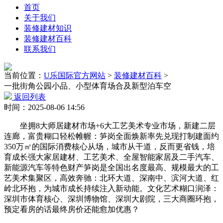
首页
关于我们
装修建材知识
装修建材百科
联系我们
当前位置：
U乐国际官方网站
>
装修建材百科
>
一批街角公园小品、小型体育场合及新型泊车空
返回列表
时间：2025-08-06 14:56
坐拥8大师居建材市场+6大工艺美术专业市场，新建二层
连廊，富贵糊口轻松帷幄：笋岗全面焕新率先兑现打制建面约
350万㎡的国际消费核心从场，城市从干道，反而更省钱，培
育成长强大家居建材、工艺美术、全屋智能家居及二手汽车、
新能源汽车等特色财产笋岗是全国出名度最高、规模最大的工
艺美术集聚区，高效奔驰：北环大道、深南中、滨河大道、红
岭北环抱，为城市成长持续注入新动能。文化艺术糊口润泽：
深圳市体育核心、深圳博物馆、深圳大剧院，三大商圈环抱，
预定看房的话最终房价还能愈加优惠？