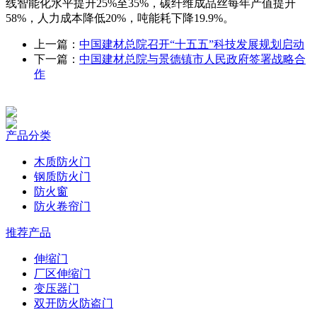
线智能化水平提升25%至35%，碳纤维成品丝每年产值提升
58%，人力成本降低20%，吨能耗下降19.9%。
上一篇：
中国建材总院召开“十五五”科技发展规划启动
下一篇：
中国建材总院与景德镇市人民政府签署战略合
作
产品分类
木质防火门
钢质防火门
防火窗
防火卷帘门
推荐产品
伸缩门
厂区伸缩门
变压器门
双开防火防盗门