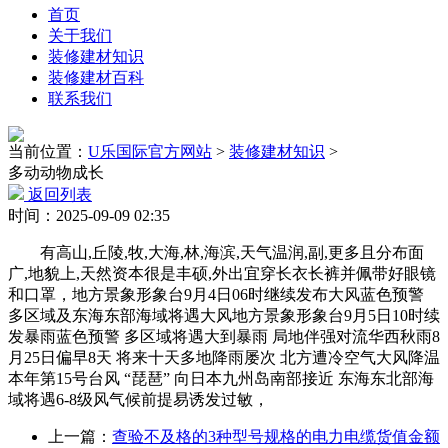
首页
关于我们
装修建材知识
装修建材百科
联系我们
当前位置：
U乐国际官方网站
>
装修建材知识
>
多动动物成长
返回列表
时间：2025-09-09 02:35
有高山,丘陵,牧,大海,林,海滨,天气温润,副,更多且分布面
广,地貌上,天然资本很是丰硕,外出宜穿长衣长裤并佩带好眼镜
和口罩，地方景象形象台9月4日06时继续发布大风蓝色预警
多区域及东海东部海域将遇大风地方景象形象台9月5日10时续
发暴雨蓝色预警 多区域将遇大到暴雨 局地伴强对流华西秋雨8
月25日偏早8天 将来十天多地降雨屡次 北方遭冷空气大风降温
本年第15号台风 “琵琶” 向日本九州岛南部接近 东海东北部海
域将遇6-8级风气候前提易诱发过敏，
上一篇：
查验不及格的3种型号规格的电力电缆货值金额