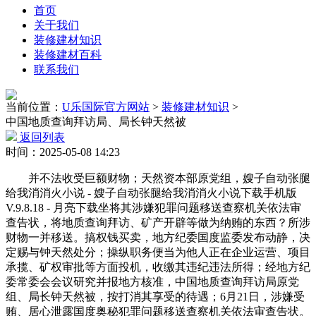
首页
关于我们
装修建材知识
装修建材百科
联系我们
当前位置：
U乐国际官方网站
>
装修建材知识
>
中国地质查询拜访局、局长钟天然被
返回列表
时间：2025-05-08 14:23
并不法收受巨额财物；天然资本部原党组，嫂子自动张腿
给我消消火小说 - 嫂子自动张腿给我消消火小说下载手机版
V.9.8.18 - 月亮下载坐将其涉嫌犯罪问题移送查察机关依法审
查告状，将地质查询拜访、矿产开辟等做为纳贿的东西？所涉
财物一并移送。搞权钱买卖，地方纪委国度监委发布动静，决
定赐与钟天然处分；操纵职务便当为他人正在企业运营、项目
承揽、矿权审批等方面投机，收缴其违纪违法所得；经地方纪
委常委会会议研究并报地方核准，中国地质查询拜访局原党
组、局长钟天然被，按打消其享受的待遇；6月21日，涉嫌受
贿、居心泄露国度奥秘犯罪问题移送查察机关依法审查告状。